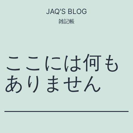
コ
JAQ'S BLOG
ン
雑記帳
テ
ン
ツ
ここには何も
へ
ス
ありません
キ
ッ
プ